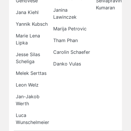
Genovese
Selvapravin
Kumaran
Janina
Jana Kiehl
Lawinczek
Yannik Kubsch
Marija Petrovic
Marie Lena
Tham Phan
Lipka
Carolin Schaefer
Jesse Silas
Scheliga
Danko Vulas
Melek Serttas
Leon Welz
Jan-Jakob
Werth
Luca
Wunschelmeier