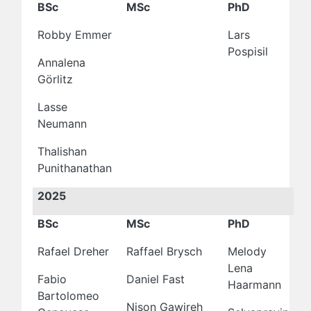
BSc
MSc
PhD
Robby Emmer
Lars
Pospisil
Annalena
Görlitz
Lasse
Neumann
Thalishan
Punithanathan
2025
BSc
MSc
PhD
Rafael Dreher
Raffael Brysch
Melody
Lena
Fabio
Daniel Fast
Haarmann
Bartolomeo
Nison Gawireh